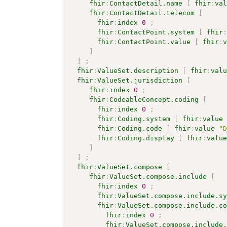
fhir
:
ContactDetail.name
[
fhir
:
va
fhir
:
ContactDetail.telecom
[
fhir
:
index
0
;
fhir
:
ContactPoint.system
[
fhir
fhir
:
ContactPoint.value
[
fhir
:
]
]
;
fhir
:
ValueSet.description
[
fhir
:
val
fhir
:
ValueSet.jurisdiction
[
fhir
:
index
0
;
fhir
:
CodeableConcept.coding
[
fhir
:
index
0
;
fhir
:
Coding.system
[
fhir
:
value
fhir
:
Coding.code
[
fhir
:
value
"
fhir
:
Coding.display
[
fhir
:
valu
]
]
;
fhir
:
ValueSet.compose
[
fhir
:
ValueSet.compose.include
[
fhir
:
index
0
;
fhir
:
ValueSet.compose.include.s
fhir
:
ValueSet.compose.include.c
fhir
:
index
0
;
fhir
:
ValueSet.compose.include