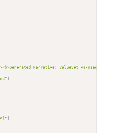
"><b>Generated Narrative: ValueSet vs-usage-context-task
und"
]
;
re)"
]
;