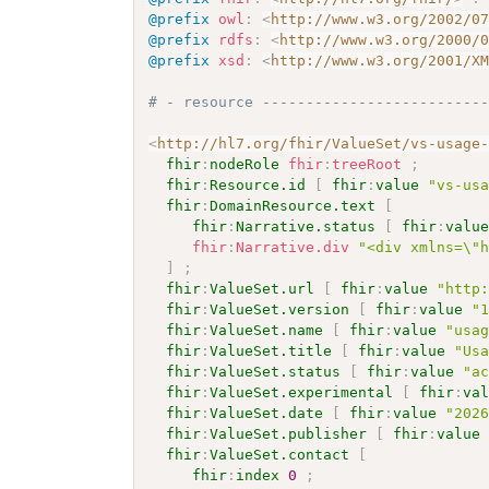
@prefix
owl
:
<
http://www.w3.org/2002/0
@prefix
rdfs
:
<
http://www.w3.org/2000/
@prefix
xsd
:
<
http://www.w3.org/2001/X
# - resource -------------------------
<
http://hl7.org/fhir/ValueSet/vs-usage
fhir
:
nodeRole
fhir
:
treeRoot
;
fhir
:
Resource.id
[
fhir
:
value
"vs-us
fhir
:
DomainResource.text
[
fhir
:
Narrative.status
[
fhir
:
valu
fhir
:
Narrative.div
"<div xmlns=\"
]
;
fhir
:
ValueSet.url
[
fhir
:
value
"http
fhir
:
ValueSet.version
[
fhir
:
value
"
fhir
:
ValueSet.name
[
fhir
:
value
"usa
fhir
:
ValueSet.title
[
fhir
:
value
"Us
fhir
:
ValueSet.status
[
fhir
:
value
"a
fhir
:
ValueSet.experimental
[
fhir
:
va
fhir
:
ValueSet.date
[
fhir
:
value
"202
fhir
:
ValueSet.publisher
[
fhir
:
value
fhir
:
ValueSet.contact
[
fhir
:
index
0
;