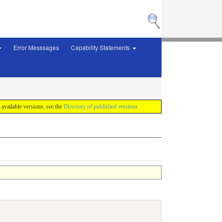
Error Messsages
Capability Statements
f available versions, see the
Directory of published versions