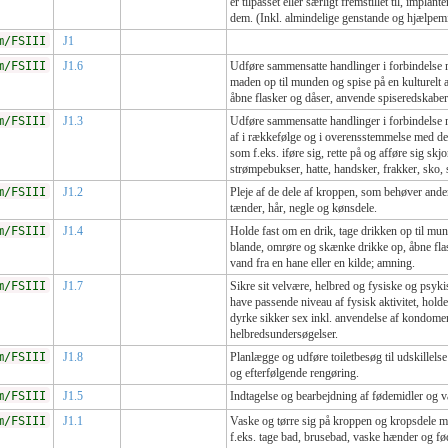
er tilpasset eller særligt fremstillet til, impla
dem. (Inkl. almindelige genstande og hjælpemid
m/FSIII
J1
m/FSIII
J1.6
Udføre sammensatte handlinger i forbindelse me
maden op til munden og spise på en kulturelt 
åbne flasker og dåser, anvende spiseredskaber, 
m/FSIII
J1.3
Udføre sammensatte handlinger i forbindelse 
af i rækkefølge og i overensstemmelse med d
som f.eks. iføre sig, rette på og afføre sig skj
strømpebukser, hatte, handsker, frakker, sko,
m/FSIII
J1.2
Pleje af de dele af kroppen, som behøver anden
tænder, hår, negle og kønsdele.
m/FSIII
J1.4
Holde fast om en drik, tage drikken op til mun
blande, omrøre og skænke drikke op, åbne flas
vand fra en hane eller en kilde; amning.
m/FSIII
J1.7
Sikre sit velvære, helbred og fysiske og psykis
have passende niveau af fysisk aktivitet, holde
dyrke sikker sex inkl. anvendelse af kondomer
helbredsundersøgelser.
m/FSIII
J1.8
Planlægge og udføre toiletbesøg til udskillelse
og efterfølgende rengøring.
m/FSIII
J1.5
Indtagelse og bearbejdning af fødemidler og
m/FSIII
J1.1
Vaske og tørre sig på kroppen og kropsdele 
f.eks. tage bad, brusebad, vaske hænder og fø