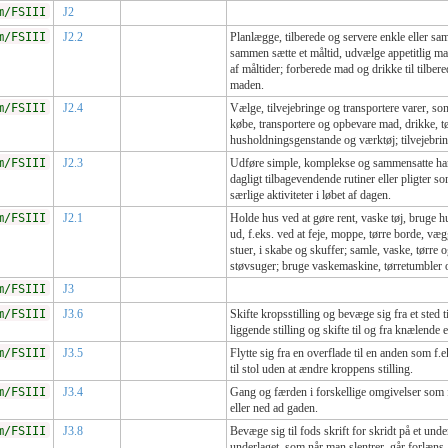
m/FSIII
J2
m/FSIII
J2.2
Planlægge, tilberede og servere enkle eller sam
sammen sætte et måltid, udvælge appetitlig mad
af måltider; forberede mad og drikke til tilbe
maden.
m/FSIII
J2.4
Vælge, tilvejebringe og transportere varer, so
købe, transportere og opbevare mad, drikke, t
husholdningsgenstande og værktøj; tilvejebri
m/FSIII
J2.3
Udføre simple, komplekse og sammensatte hand
dagligt tilbagevendende rutiner eller pligter s
særlige aktiviteter i løbet af dagen.
m/FSIII
J2.1
Holde hus ved at gøre rent, vaske tøj, bruge
ud, f.eks. ved at feje, moppe, tørre borde, væ
stuer, i skabe og skuffer; samle, vaske, tørre o
støvsuger; bruge vaskemaskine, tørretumbler o
m/FSIII
J3
m/FSIII
J3.6
Skifte kropsstilling og bevæge sig fra et sted til
liggende stilling og skifte til og fra knælende 
m/FSIII
J3.5
Flytte sig fra en overflade til en anden som f.
til stol uden at ændre kroppens stilling.
m/FSIII
J3.4
Gang og færden i forskellige omgivelser som f
eller ned ad gaden.
m/FSIII
J3.8
Bevæge sig til fods skrift for skridt på et unde
underlaget, som når man slentrer, går forlæns,