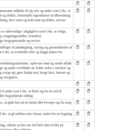
mensatte måltider til sig selv og andre som f.eks. at
 og drikke, fremskaffe ingredienser til tilberedning
redning, lave varm og kold mad og drikke, servere
m er nødvendige i dagliglivet som f.eks. at vælge,
øj, rengøringsmidler, brændsel,
nge brugsgenstande og service.
linger til planlægning, styring og gennemførelse af
om f.eks. at overholde tider og lægge planer for
 husholdningsmaskiner, opbevare mad og smide affald
gge og andre overflader af; holde orden i værelser og
g stryge tøj; gøre fodtøj rent; bruge kost, børster og
g strygejern.
 et andet som f.eks. at flytte sig fra en stol til
eller hugsiddende stilling.
eks. at glide hen ad en bænk eller bevæge sig fra seng
.eks. at gå mellem rum i huset, inden for en bygning
rlag, således at den ene fod hele tiden hviler på
 baglæns eller sidelæns.