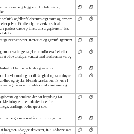
r erhvervsmæssig baggrund. Fx folkeskole,
se.
 praktisk og/eller følelsesmæssigt støtte og omsorg
ller privat. Et offentligt netværk består af
dre professionelle primært omsorgsgivere. Privat
ndtskaber.
ntlige begivenheder, interesser og gøremål igennem
ennem stadig gentagelse og udførelse helt eller
n at blive tiltalt på, kontakt med medmennesker og
 forhold til familie, arbejde og samfund.
en i et vist omfang har til rådighed og kan udnytte.
sundhed og styrke. Mentale kræfter kan fx være i
nker og måder at forholde sig til situationer og
 sygdomme og handicap der har betydning for
r: Medarbejder eller enheder indenfor
nlæge, tandlæge, fodterapeut eller
g af livet/sygdommen – både udfordringer og
f borgeren i daglige aktiviteter, inkl. sådanne som