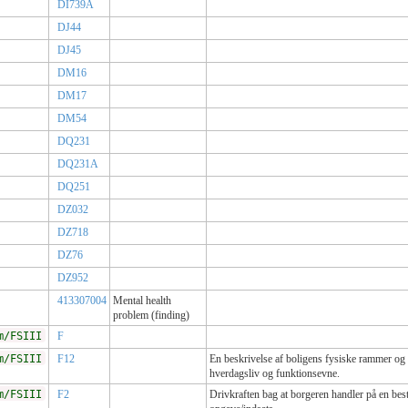
DI739A
DJ44
DJ45
DM16
DM17
DM54
DQ231
DQ231A
DQ251
DZ032
DZ718
DZ76
DZ952
413307004
Mental health
problem (finding)
m/FSIII
F
m/FSIII
F12
En beskrivelse af boligens fysiske rammer og 
hverdagsliv og funktionsevne.
m/FSIII
F2
Drivkraften bag at borgeren handler på en bes