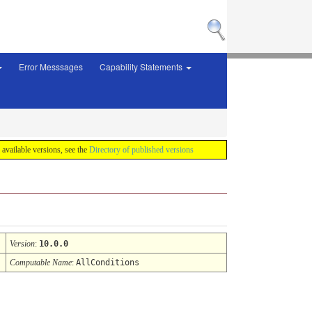
Error Messsages
Capability Statements
f available versions, see the
Directory of published versions
Version
:
10.0.0
Computable Name
:
AllConditions