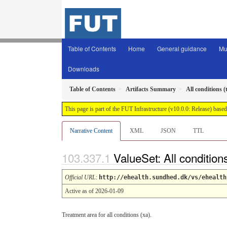
Table of Contents
Home
General guidance
Mu
Downloads
Table of Contents
Artifacts Summary
All conditions 
This page is part of the FUT Infrastructure (v10.0.0: Release) base
Narrative Content
XML
JSON
TTL
ValueSet: All condition
Official URL
:
http://ehealth.sundhed.dk/vs/ehealth
Active as of 2026-01-09
Treatment area for all conditions (xa).