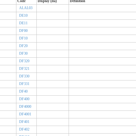
Code
Display (da)
Definition
ALAL03
DE10
DE11
DF00
DF10
DF20
DF30
DF320
DF321
DF330
DF331
DF40
DF400
DF4000
DF4001
DF401
DF402