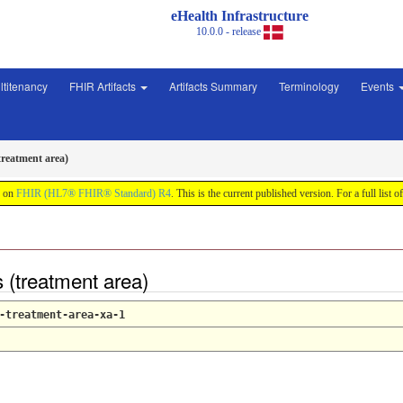
eHealth Infrastructure
10.0.0 - release
ltitenancy
FHIR Artifacts
Artifacts Summary
Terminology
Events
(treatment area)
d on
FHIR (HL7® FHIR® Standard) R4
. This is the current published version. For a full list o
s (treatment area)
-treatment-area-xa-1