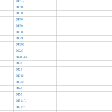
DF410
DF50
DF60
DF70
DF80
DF90
DF99
DF999
DG20
DG834B
DI20
DI25
DI340
DI350
DI48
DI50
DI511A
DI719A