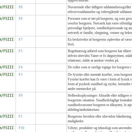
opgave/indsats.
m/FSIII
F6
Nuværende eller tidligere uddannelsesog/elle
erhvervsuddannelse og videregående uddannel
m/FSIII
F8
Personer som er tæt på borgeren, og som giver
overfor borgeren. Netværk kan være offentligt e
personlige hjælpere, sundhedspersonale og an
netværk er familie, slægtning, venner og beke
m/FSIII
F7
En beskrivelse af borgerens oplevelse af væse
livet.
m/FSIII
F5
Regelmæssig adfærd som borgeren har tillært g
delvist ubevidst.Vaner er fx døgnrytmen, måde
relationer, måde at anskue verden på.
m/FSIII
F4
De roller som er særligt vigtige for borgeren i
m/FSIII
F3
De fysiske eller mentale kræfter, som borgeren
Fysiske kræfter kan fx være i form af fysisk 
form af psykisk sundhed og styrke, herunder ta
andre mennesker på.
m/FSIII
F9
Helbredsoplysninger: Aktuelle eller tidligere
borgerens situation. Sundhedsfaglige kontakte
sundhedsvæsenet borgeren er tilknyttet, fx øje
afdeling/ambulatorium.
m/FSIII
F1
Borgerens bevidste eller ubevidste håndterin
muligheder.
m/FSIII
F10
Udstyr, produkter og teknologi som anvendes a