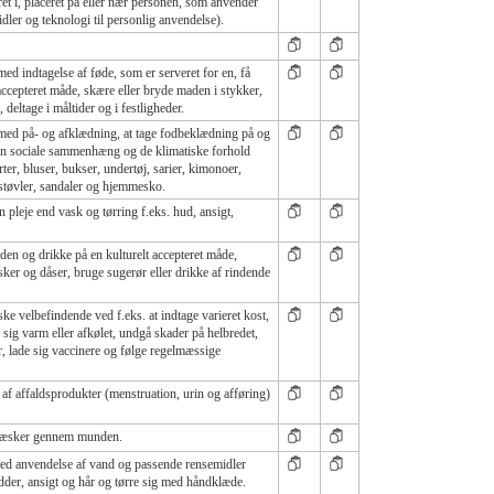
nteret i, placeret på eller nær personen, som anvender
ler og teknologi til personlig anvendelse).
d indtagelse af føde, som er serveret for en, få
accepteret måde, skære eller bryde maden i stykker,
deltage i måltider og i festligheder.
med på- og afklædning, at tage fodbeklædning på og
en sociale sammenhæng og de klimatiske forhold
orter, bluser, bukser, undertøj, sarier, kimonoer,
 støvler, sandaler og hjemmesko.
 pleje end vask og tørring f.eks. hud, ansigt,
den og drikke på en kulturelt accepteret måde,
ker og dåser, bruge sugerør eller drikke af rindende
ke velbefindende ved f.eks. at indtage varieret kost,
 sig varm eller afkølet, undgå skader på helbredet,
, lade sig vaccinere og følge regelmæssige
 af affaldsprodukter (menstruation, urin og afføring)
 væsker gennem munden.
med anvendelse af vand og passende rensemidler
dder, ansigt og hår og tørre sig med håndklæde.